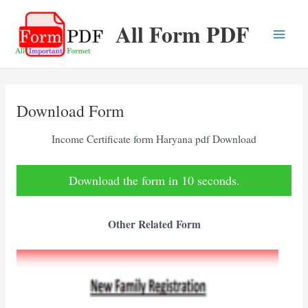
Skip
All Form PDF
to
content
Main
Men
Download Form
Income Certificate form Haryana pdf Download
Download the form in 9 seconds.
Other Related Form