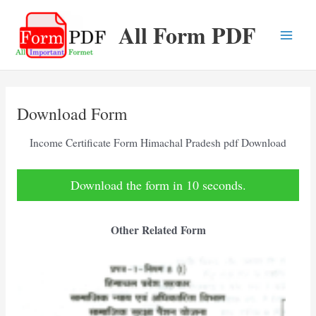
Skip
All Form PDF
to
content
Main
Men
Download Form
Income Certificate Form Himachal Pradesh pdf Download
Download the form in 10 seconds.
Other Related Form