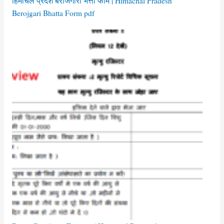
हिमाचल प्रदेश बेरोजगारी भत्ता फॉर्म | Himachal Pradesh
Berojgari Bhatta Form pdf