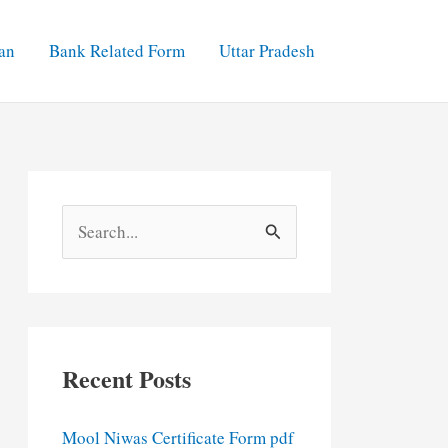
an
Bank Related Form
Uttar Pradesh
S
e
a
r
c
Recent Posts
h
f
Mool Niwas Certificate Form pdf