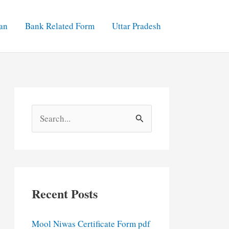
an
Bank Related Form
Uttar Pradesh
S
e
a
r
c
Recent Posts
h
f
Mool Niwas Certificate Form pdf