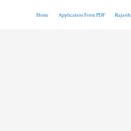
Home
Application Form PDF
Rajasth