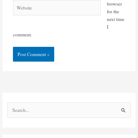
Website
browser
for the
next time
I
comment.
S
e
a
r