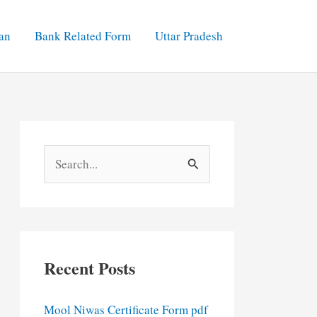
an
Bank Related Form
Uttar Pradesh
S
e
a
r
c
Recent Posts
h
f
Mool Niwas Certificate Form pdf