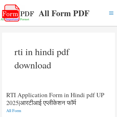
Skip
All Form PDF
to
content
Ma
Me
rti in hindi pdf
download
RTI Application Form in Hindi pdf UP
2025|आरटीआई एप्लीकेशन फॉर्म
All Form