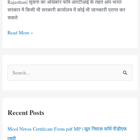
Rajasthan| सूचना का अधिकार फॉर्म आरटीआई के तहत आप भारत
सरकार में किसी भी सरकारी कार्यालय में कोई भी जानकारी प्राप्त कर
सकते
RTI
Read More »
Application
form
in
hindi
S
pdf
e
Rajasthan
|
a
आरटीआई
r
एप्लीकेशन
c
फॉर्म
Recent Posts
h
राजस्थान
f
Mool Niwas Certificate Form pdf MP | मूल निवास फॉर्म पीडीएफ
o
एमपी