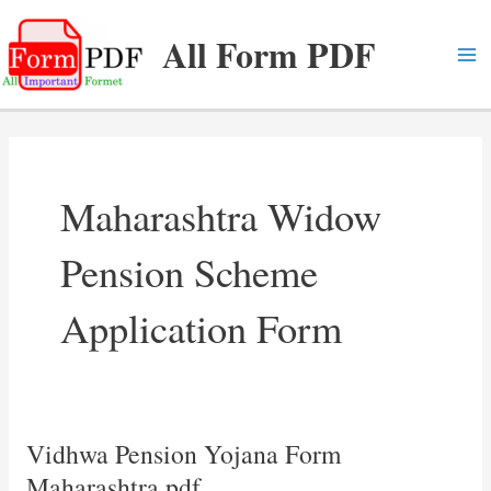
Skip
All Form PDF
to
content
Ma
Me
Maharashtra Widow
Pension Scheme
Application Form
Vidhwa Pension Yojana Form
Maharashtra pdf