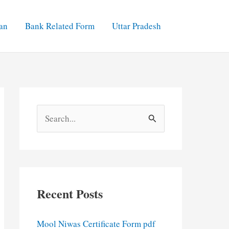
an
Bank Related Form
Uttar Pradesh
S
e
a
r
c
Recent Posts
h
f
Mool Niwas Certificate Form pdf