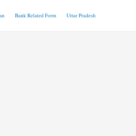
an
Bank Related Form
Uttar Pradesh