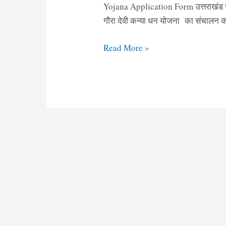
Yojana Application Form उत्तराखंड र
गौरा देवी कन्या धन योजना का संचालन क
गौरा
Read More »
देवी
कन्या
धन
योजना
फॉर्म
उत्तराखंड
|
Gaura
Devi
Kanya
Dhan
Yojana