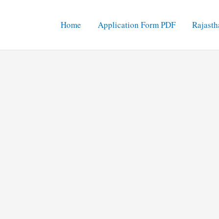
Home
Application Form PDF
Rajasth