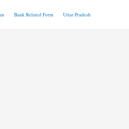
an
Bank Related Form
Uttar Pradesh