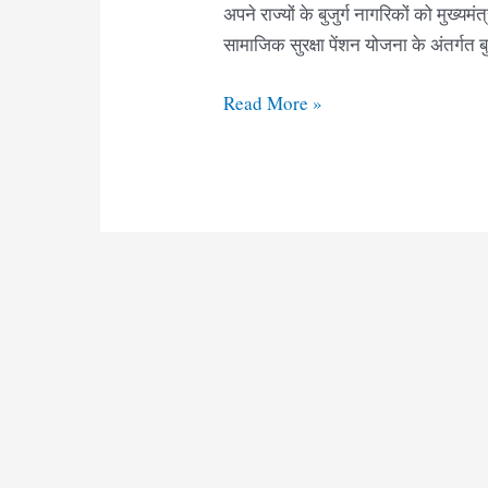
अपने राज्यों के बुजुर्ग नागरिकों को मुख्यमं
सामाजिक सुरक्षा पेंशन योजना के अंतर्गत ब
मुख्यमंत्री
Read More »
वृद्धा
पेंशन
फॉर्म
छत्तीसगढ़
|
CG
Pension
Form
pdf
Download