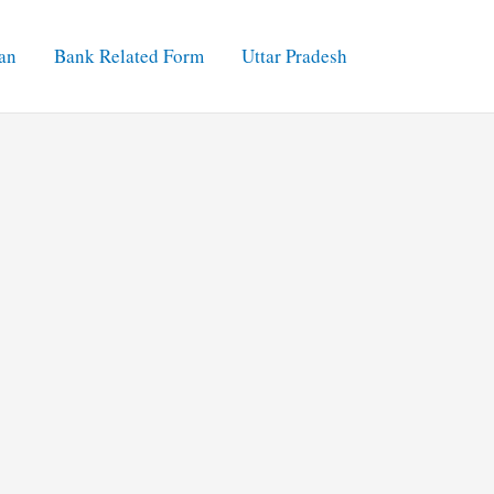
an
Bank Related Form
Uttar Pradesh