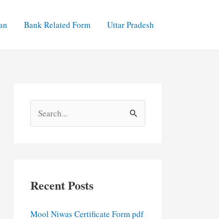
an
Bank Related Form
Uttar Pradesh
S
e
a
r
c
Recent Posts
h
f
Mool Niwas Certificate Form pdf