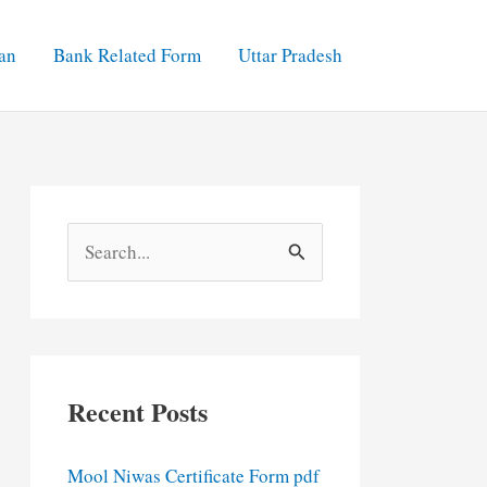
an
Bank Related Form
Uttar Pradesh
S
e
a
r
c
Recent Posts
h
f
Mool Niwas Certificate Form pdf