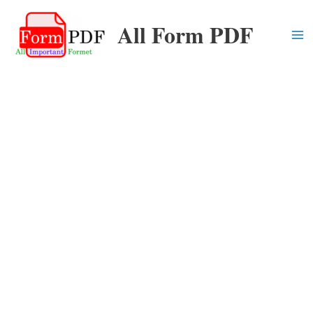
Skip
All Form PDF
to
content
Ma
Me