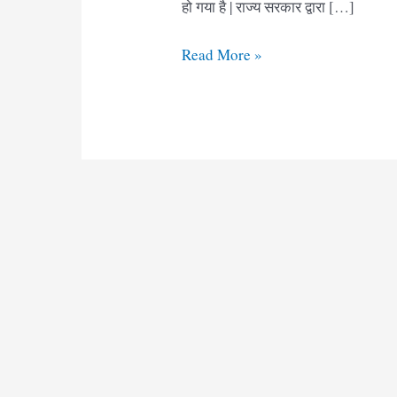
हो गया है | राज्य सरकार द्वारा […]
Ration
Read More »
Card
Form
pdf
Bihar
|
राशन
कार्ड
फॉर्म
बिहार