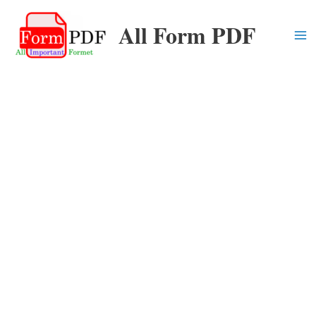
Skip
All Form PDF
to
content
Ma
Me