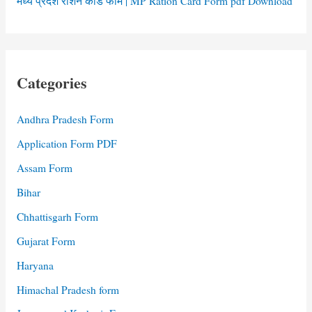
मध्य प्रदेश राशन कार्ड फॉर्म | MP Ration Card Form pdf Download
Categories
Andhra Pradesh Form
Application Form PDF
Assam Form
Bihar
Chhattisgarh Form
Gujarat Form
Haryana
Himachal Pradesh form