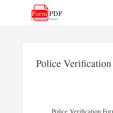
Skip
to
content
Police Verificatio
Police Verification Fo