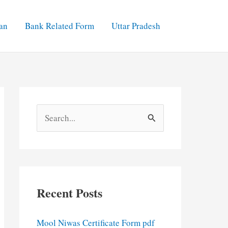
an
Bank Related Form
Uttar Pradesh
S
e
a
r
c
Recent Posts
h
f
Mool Niwas Certificate Form pdf