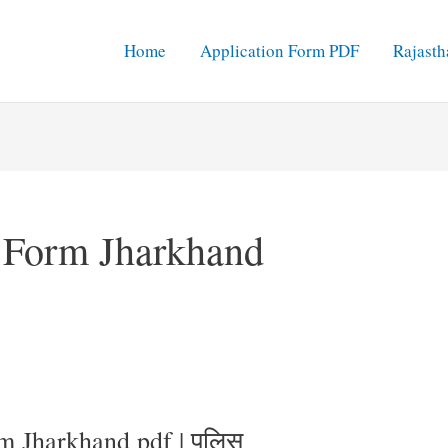
Home
Application Form PDF
Rajasth
n Form Jharkhand
rm Jharkhand pdf | पुलिस