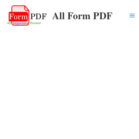
Skip
All Form PDF
to
content
Ma
Me