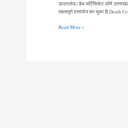
डाउनलोड | डेथ सर्टिफिकेट फॉर्म उत्तराखं
महत्वपूर्ण दस्तावेज बन चुका है| Death Ce
Death
Read More »
Certificate
Form
Uttarakhand
Pdf
|
मृत्यु
प्रमाण
पत्र
फॉर्म
उत्तराखंड