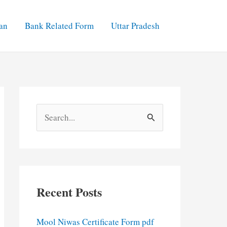
an
Bank Related Form
Uttar Pradesh
S
e
a
r
c
Recent Posts
h
f
Mool Niwas Certificate Form pdf