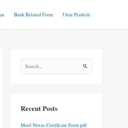
an
Bank Related Form
Uttar Pradesh
S
e
a
r
c
Recent Posts
h
f
Mool Niwas Certificate Form pdf