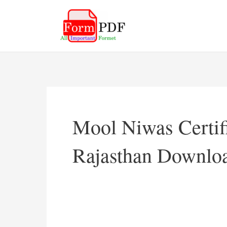
Skip
to
content
Mool Niwas Certif
Rajasthan Downlo