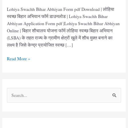
Lohiya Swachh Bihar Abhiyan Form pdf Download | लोहिया
स्‍वच्‍छ बिहार अभियान फॉर्म डाउनलोड | Lohiya Swachh Bihar
Abhiyan Application Form pdf |Lohiya Swachh Bihar Abhiyan
Online | बिहार शौचालय योजना फॉर्म लोहिया स्‍वच्‍छ बिहार अभियान
(LSBA) के तहत राज्‍य के ग्रामीण क्षेत्रों खुले में शौच मुक्‍त बनाने का
लक्ष्‍य है जिसे केन्‍द्र प्रायोजित स्‍वच्‍छ […]
लोहिया
Read More »
स्‍वच्‍छ
बिहार
अभियान
फॉर्म
S
|
e
Lohiya
Swachh
a
Bihar
r
Abhiyan
c