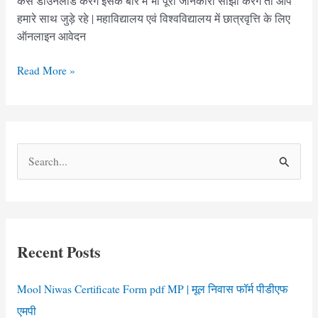
कैसे डाउनलोड करेंगे इसके बारे में भी पूरी जानकारी साझा करेंगे तो आप
हमारे साथ जुड़े रहे | महाविद्यालय एवं विश्वविद्यालय में छात्रवृत्ति के लिए
ऑनलाइन आवेदन
Income
Read More »
Certificate
Form
Punjab
Download
S
|
e
आय
प्रमाण
a
पत्र
r
फॉर्म
c
पंजाब
Recent Posts
h
f
Mool Niwas Certificate Form pdf MP | मूल निवास फॉर्म पीडीएफ
o
एमपी