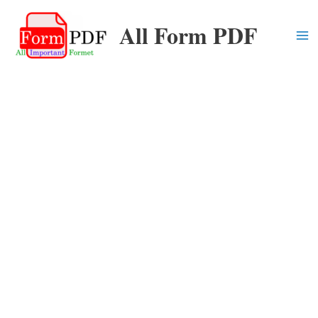
Skip
All Form PDF
to
content
Ma
Me