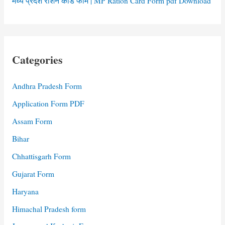
मध्य प्रदेश राशन कार्ड फॉर्म | MP Ration Card Form pdf Download
Categories
Andhra Pradesh Form
Application Form PDF
Assam Form
Bihar
Chhattisgarh Form
Gujarat Form
Haryana
Himachal Pradesh form