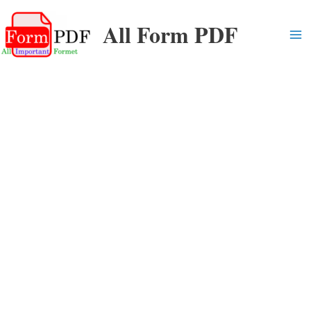
Skip
All Form PDF
to
content
Ma
Me