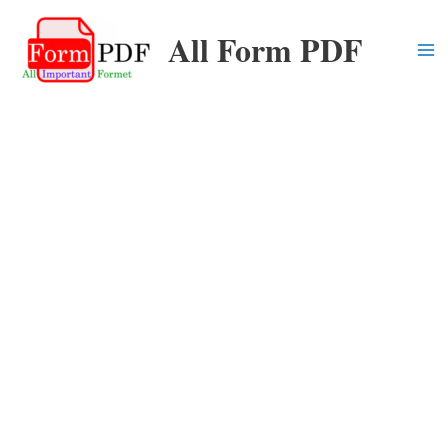
Skip
All Form PDF
to
content
Ma
Me