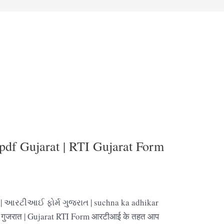
pdf Gujarat | RTI Gujarat Form
 | આરટીઆઈ ફોર્મ ગુજરાત | suchna ka adhikar
्म गुजरात | Gujarat RTI Form आरटीआई के तहत आप