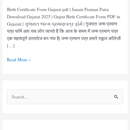
Birth Certificate Form Gujarat pdf | Janam Praman Patra
Download Gujarat 2025 | Gujrat Birth Certificate Form PDF in
Gujarati | ગુજરાત જન્મ પ્રમાણપત્ર ફોર્મ | गुजरात जन्म प्रमाण
पत्र फॉर्म आप सब लोग जानते हैं कि आज के समय में जन्म प्रमाण पत्र
एक महत्वपूर्ण दस्तावेज बन गया है| जन्म प्रमाण पत्र हमारे स्कूल कॉलेजों
[…]
Birth
Read More »
Certificate
Form
Gujarat
pdf
S
|
e
Janam
Praman
a
Patra
r
Download
c