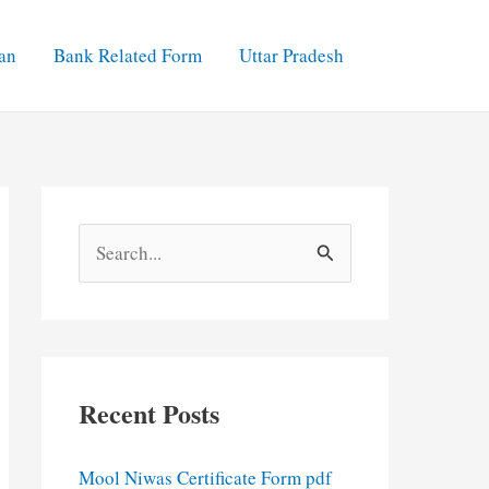
an
Bank Related Form
Uttar Pradesh
S
e
a
r
c
Recent Posts
h
f
Mool Niwas Certificate Form pdf