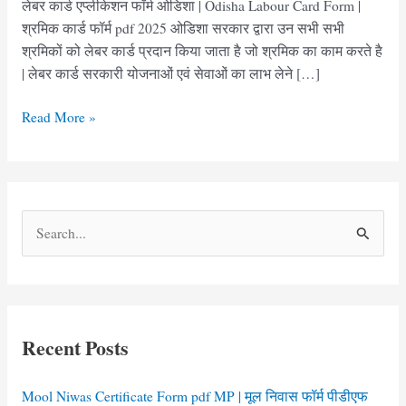
लेबर कार्ड एप्लीकेशन फॉर्म ओडिशा | Odisha Labour Card Form |
श्रमिक कार्ड फॉर्म pdf 2025 ओडिशा सरकार द्वारा उन सभी सभी
श्रमिकों को लेबर कार्ड प्रदान किया जाता है जो श्रमिक का काम करते है
| लेबर कार्ड सरकारी योजनाओं एवं सेवाओं का लाभ लेने […]
Labour
Read More »
Card
Application
Form
Odisha
S
pdf
e
|
लेबर
a
कार्ड
r
एप्लीकेशन
c
फॉर्म
Recent Posts
h
ओडिशा
f
Mool Niwas Certificate Form pdf MP | मूल निवास फॉर्म पीडीएफ