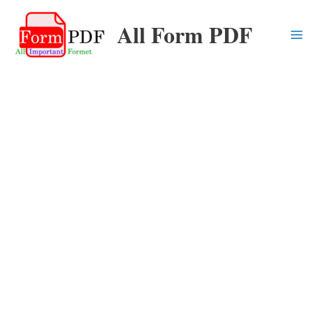
Skip
All Form PDF
to
content
Ma
Me