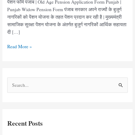
पेंशन फॉर्म पंजाब | Old Age Pension Application Form Punjab |
Punjab Widow Pension Form पंजाब सरकार अपने राज्यों के बुजुर्ग
नागरिकों को पेंशन योजना के तहत पेंशन प्रदान कर रही है | मुख्यमंत्री
सामाजिक सुरक्षा पेंशन योजना के अंतर्गत बुजुर्ग नागरिकों आर्थिक सहायता
दी […]
Old
Read More »
Age
Pension
Form
pdf
S
Punjab
e
|
वृद्धावस्था
a
पेंशन
r
फॉर्म
c
पंजाब
Recent Posts
h