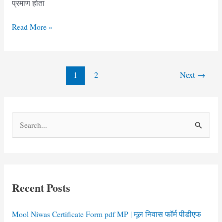
प्रमाण होता
मृत्यु
Read More »
प्रमाण
पत्र
फॉर्म
Post
1
2
Next
→
झारखण्ड
pagination
|
Death
Certificate
S
Form
e
Jharkhand
a
r
c
Recent Posts
h
f
Mool Niwas Certificate Form pdf MP | मूल निवास फॉर्म पीडीएफ