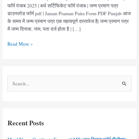
फॉर्म पंजाब 2025 | बर्थ सर्टिफिकेट फॉर्म पंजाब | जन्म प्रमाण पत्र
डाउनलोड फॉर्म pdf | Janam Praman Patra Form PDF Punjab आज
के समय में जन्म प्रमाण पत्र एक महत्वपूर्ण दस्तावेज है| जन्म प्रमाण पत्र
में जन्म दिनाक, नाम, पता दर्ज होता है | […]
Birth
Read More »
Certificate
Punjab
Form
pdf
S
Download
e
|
जन्म
a
प्रमाण
r
पत्र
c
फॉर्म
Recent Posts
h
पंजाब
2025
f