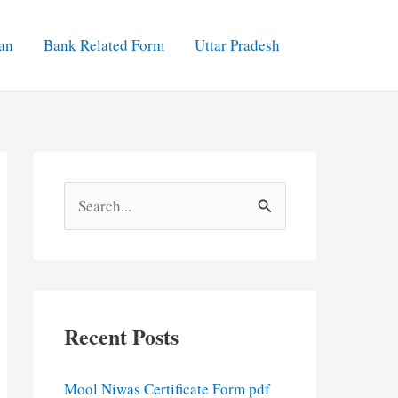
an
Bank Related Form
Uttar Pradesh
S
e
a
r
c
Recent Posts
h
f
Mool Niwas Certificate Form pdf