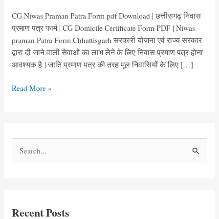
CG Niwas Praman Patra Form pdf Download | छत्तीसगढ़ निवास
प्रमाण पत्र फार्म | CG Domicile Certificate Form PDF | Niwas
praman Patra Form Chhattisgarh सरकारी योजना एवं राज्य सरकार
द्वारा दी जाने वाली सेवाओं का लाभ लेने के लिए निवास प्रमाण पत्र होना
आवश्यक है | जाति प्रमाण पत्र की तरह मूल निवासियों के लिए […]
छत्तीसगढ़
Read More »
निवास
प्रमाण
पत्र
फार्म
S
|
e
CG
Niwas
a
Praman
r
Patra
c
Form
Recent Posts