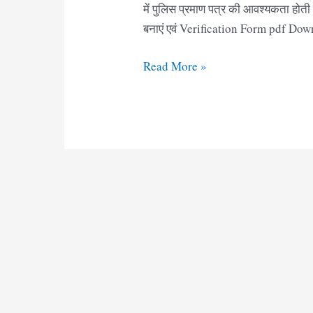
में पुलिस प्रमाण पत्र की आवश्यकता होत
बनाएं एवं Verification Form pdf Downlo
Police
Read More »
Verification
Form
Odisha
pdf
|
पुलिस
वेरीफिकेशन
फॉर्म
ओड़िशा