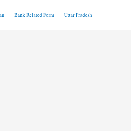
an
Bank Related Form
Uttar Pradesh