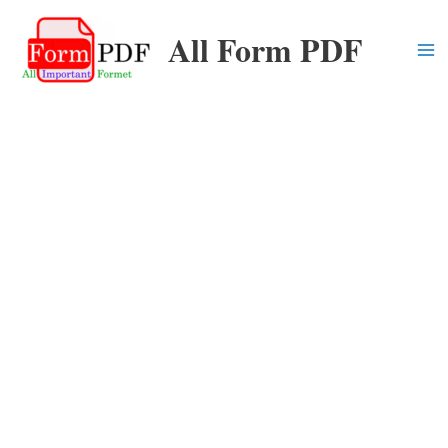
Skip
All Form PDF
to
content
Ma
Me